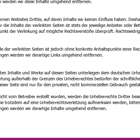
 werden wir diese Inhalte umgehend entfernen.
rnen Websites Dritter, auf deren Inhalte wir keinen Einfluss haben. Desh
ie Inhalte der verlinkten Seiten ist stets der jeweilige Anbieter oder Bet
unkt der Verlinkung auf mögliche Rechtsverstöße überprüft. Rechtswidri
le der verlinkten Seiten ist jedoch ohne konkrete Anhaltspunkte einer Re
gen werden wir derartige Links umgehend entfernen.
llten Inhalte und Werke auf diesen Seiten unterliegen dem deutschen Urheb
rtung außerhalb der Grenzen des Urheberrechtes bedürfen der schriftlic
eser Seite sind nur für den privaten, nicht kommerziellen Gebrauch gestat
 nicht vom Betreiber erstellt wurden, werden die Urheberrechte Dritter be
 Sie trotzdem auf eine Urheberrechtsverletzung aufmerksam werden, bitte
gen werden wir derartige Inhalte umgehend entfernen.