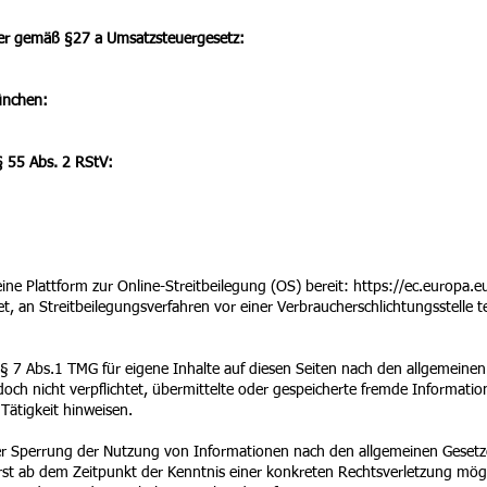
er gemäß §27 a Umsatzsteuergesetz:
ünchen:
§ 55 Abs. 2 RStV:
ine Plattform zur Online-Streitbeilegung (OS) bereit:
https://ec.europa.
tet, an Streitbeilegungsverfahren vor einer Verbraucherschlichtungsstelle 
 § 7 Abs.1 TMG für eigene Inhalte auf diesen Seiten nach den allgemeinen
edoch nicht verpflichtet, übermittelte oder gespeicherte fremde Informa
 Tätigkeit hinweisen.
er Sperrung der Nutzung von Informationen nach den allgemeinen Gesetze
erst ab dem Zeitpunkt der Kenntnis einer konkreten Rechtsverletzung mö