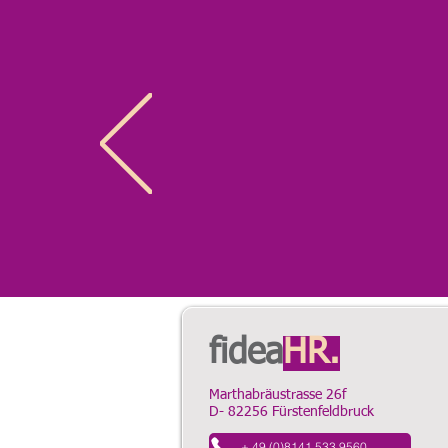
fidea
HR.
Marthabräustrasse 26f
D- 82256 Fürstenfeldbruck
+ 49 (0)8141 533 9560